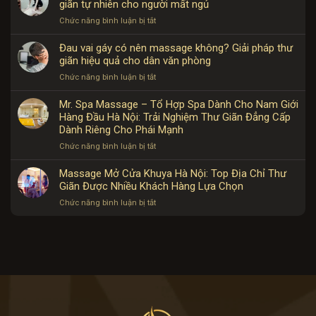
giãn tự nhiên cho người mất ngủ
2026
từ
bận
Biên
–
chuyên
ở
Chức năng bình luận bị tắt
rộn
uy
Địa
gia
Massage
tín
chỉ
giúp
Đau vai gáy có nên massage không? Giải pháp thư
2026
thư
ngủ
giãn hiệu quả cho dân văn phòng
–
giãn
ngon
Địa
được
ở
Chức năng bình luận bị tắt
hơn
chỉ
nhiều
Đau
không?
thư
khách
vai
Mr. Spa Massage – Tổ Hợp Spa Dành Cho Nam Giới
Giải
giãn
hàng
gáy
Hàng Đầu Hà Nội: Trải Nghiệm Thư Giãn Đẳng Cấp
pháp
được
tin
có
Dành Riêng Cho Phái Mạnh
thư
nhiều
tưởng
nên
giãn
khách
ở
Chức năng bình luận bị tắt
massage
tự
hàng
Mr.
không?
nhiên
lựa
Spa
Massage Mở Cửa Khuya Hà Nội: Top Địa Chỉ Thư
Giải
cho
chọn
Massage
Giãn Được Nhiều Khách Hàng Lựa Chọn
pháp
người
–
thư
mất
ở
Chức năng bình luận bị tắt
Tổ
giãn
ngủ
Massage
Hợp
hiệu
Mở
Spa
quả
Cửa
Dành
cho
Khuya
Cho
dân
Hà
Nam
văn
Nội:
Giới
phòng
Top
Hàng
Địa
Đầu
Chỉ
Hà