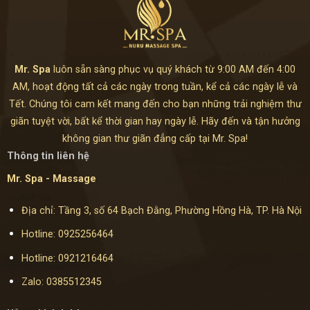
Thư
Nội:
Giãn
Trải
Được
Nghiệm
Nhiều
Thư
Khách
Giãn
Hàng
Mr. Spa
luôn sẵn sàng phục vụ quý khách từ 9:00 AM đến 4:00
Đẳng
Lựa
Cấp
AM, hoạt động tất cả các ngày trong tuần, kể cả các ngày lễ và
Chọn
Dành
Tết. Chúng tôi cam kết mang đến cho bạn những trải nghiệm thư
Riêng
Cho
giãn tuyệt vời, bất kể thời gian hay ngày lễ. Hãy đến và tận hưởng
Phái
không gian thư giãn đẳng cấp tại Mr. Spa!
Mạnh
Thông tin liên hệ
Mr. Spa - Massage
Địa chỉ: Tầng 3, số 64 Bạch Đằng, Phường Hồng Hà, TP. Hà Nội
Hotline:
0925256464
Hotline:
0921216464
Zalo:
0385512345