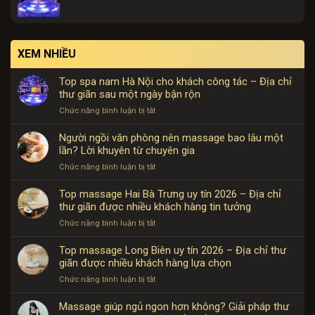
XEM NHIỀU
Top spa nam Hà Nội cho khách công tác – Địa chỉ
thư giãn sau một ngày bận rộn
ở
Chức năng bình luận bị tắt
Top
spa
Người ngồi văn phòng nên massage bao lâu một
nam
lần? Lời khuyên từ chuyên gia
Hà
ở
Chức năng bình luận bị tắt
Nội
Người
cho
ngồi
Top massage Hai Bà Trưng uy tín 2026 – Địa chỉ
khách
văn
thư giãn được nhiều khách hàng tin tưởng
công
phòng
tác
ở
Chức năng bình luận bị tắt
nên
–
Top
massage
Địa
massage
Top massage Long Biên uy tín 2026 – Địa chỉ thư
bao
chỉ
Hai
giãn được nhiều khách hàng lựa chọn
lâu
thư
Bà
một
giãn
ở
Chức năng bình luận bị tắt
Trưng
lần?
sau
Top
uy
Lời
một
massage
Massage giúp ngủ ngon hơn không? Giải pháp thư
tín
khuyên
ngày
Long